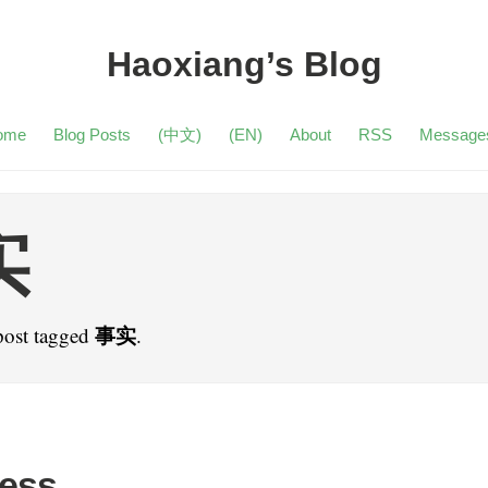
Haoxiang’s Blog
ome
Blog Posts
(中文)
(EN)
About
RSS
Message
实
事实
post tagged
.
ness