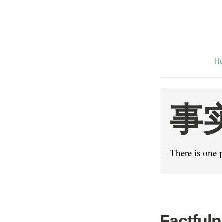
H
事
There is one 
Factful