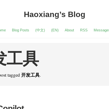
Haoxiang’s Blog
ome
Blog Posts
(中文)
(EN)
About
RSS
Message
发工具
开发工具
post tagged
.
Copilot