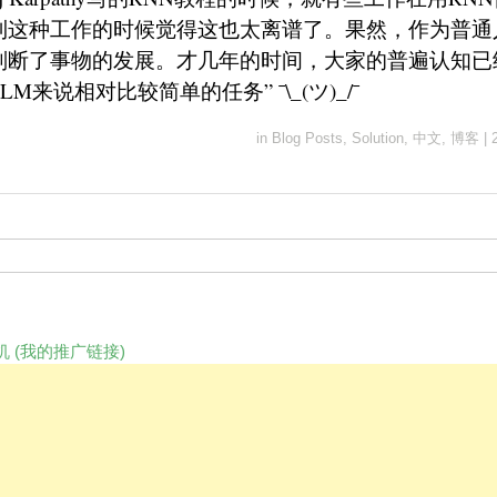
到这种工作的时候觉得这也太离谱了。果然，作为普通
判断了事物的发展。才几年的时间，大家的普遍认知已
M来说相对比较简单的任务” ¯\_(ツ)_/¯
in
Blog Posts
,
Solution
,
中文
,
博客
|
 (我的推广链接)