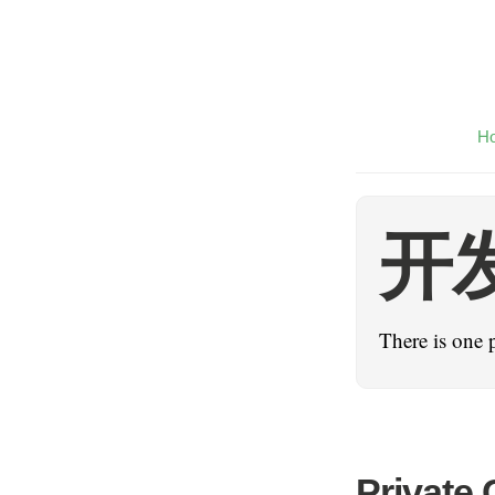
H
开
There is one 
Private 