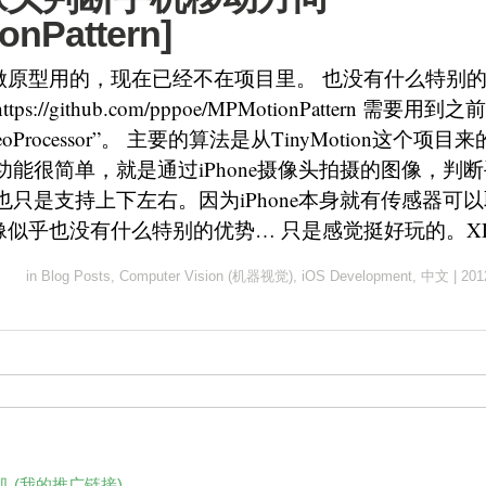
onPattern]
做原型用的，现在已经不在项目里。 也没有什么特别
s://github.com/pppoe/MPMotionPattern 需要用
eoProcessor”。 主要的算法是从TinyMotion这个
功能很简单，就是通过iPhone摄像头拍摄的图像，判
也只是支持上下左右。因为iPhone本身就有传感器可
像似乎也没有什么特别的优势… 只是感觉挺好玩的。X
in
Blog Posts
,
Computer Vision (机器视觉)
,
iOS Development
,
中文
|
201
 (我的推广链接)