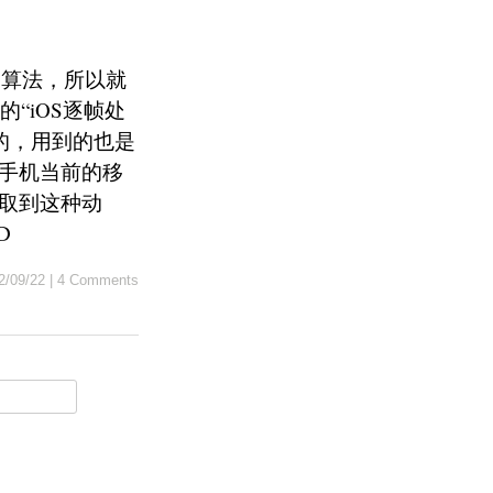
的算法，所以就
到之前的“iOS逐帧处
项目来的，用到的也是
断手机当前的移
以取到这种动
D
2/09/22
|
4 Comments