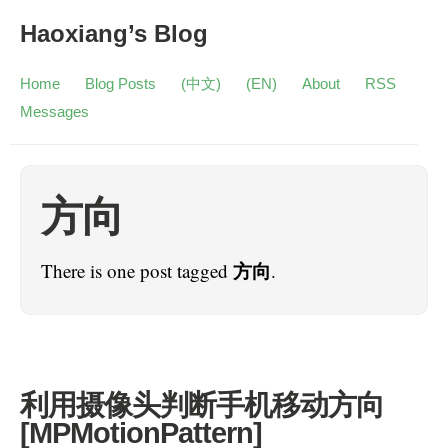
Haoxiang’s Blog
Home
Blog Posts
(中文)
(EN)
About
RSS
Messages
方向
方向
There is one post tagged
.
利用摄像头判断手机移动方向
[MPMotionPattern]