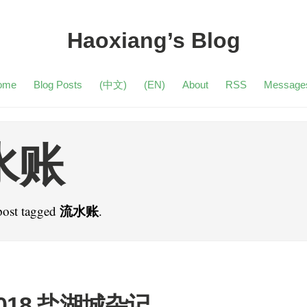
Haoxiang’s Blog
ome
Blog Posts
(中文)
(EN)
About
RSS
Message
水账
流水账
post tagged
.
2018 盐湖城杂记