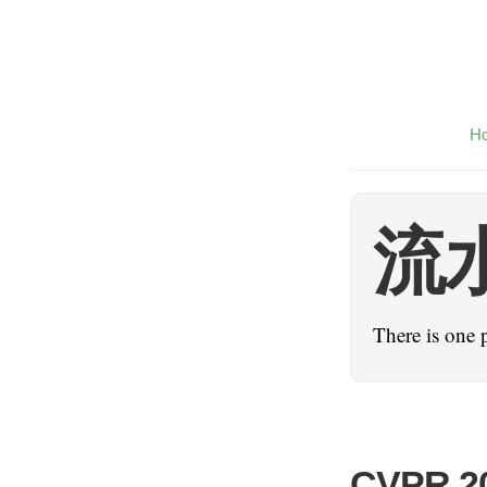
H
流
There is one 
CVPR 