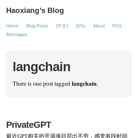
Haoxiang’s Blog
Home
Blog Posts
(中文)
(EN)
About
RSS
Messages
langchain
langchain
There is one post tagged
.
PrivateGPT
最近GPT相关的开源项目层出不穷，感觉有段时间