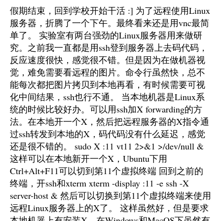
假期结束，回到学校开始干活 :] 为了远程使用Linux
服务器，折腾了一个下午。最终看来还是用vnc最简
单了。 实验室有两台强劲的Linux服务器用来做研
究。之前我一直都是用ssh登到服务器上去码代码，
反应速度很快，感觉很不错。但是因为在做机器视
觉，难免需要看远程的图片。命令行虽然快，总不
能每次都把图片拷贝到本地再看，有时候需要可视
化中间结果，ssh也行不通。 当本地机器是Linux系
统的时候比较好办。可以用ssh加X forwarding的方
法。在本地开一个X，然后把远程服务器的X指令通
过ssh转发到本地的X，码代码没有什么延迟，感觉
还是很不错的。 sudo X :11 vt11 2>&1 >/dev/null &
这样可以在本地新开一个X，Ubuntu下用
Ctrl+Alt+F11可以切到第11个虚拟终端 回到之前的
终端，开ssh和xterm xterm -display :11 -e ssh -X
server-host & 然后可以切换到第11个虚拟终端来使用
远程Linux服务器上的X了。 这样虽然好，但是要求
本地机器上有安装X。在Windows和MacOS下虽然有