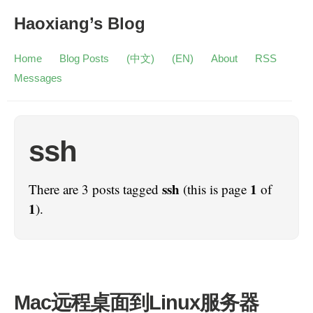
Haoxiang’s Blog
Home
Blog Posts
(中文)
(EN)
About
RSS
Messages
ssh
ssh
1
There are 3 posts tagged
(this is page
of
1
).
Mac远程桌面到Linux服务器