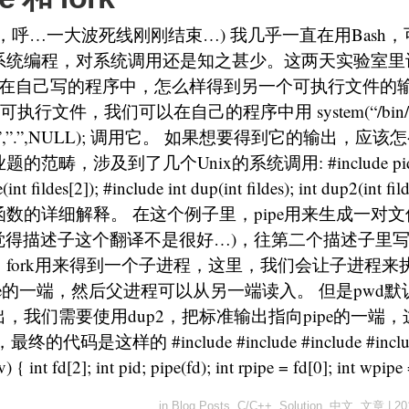
，呼…一大波死线刚刚结束…) 我几乎一直在用Bash
的系统编程，对系统调用还是知之甚少。这两天实验室
 在自己写的程序中，怎么样得到另一个可执行文件的输
这个可执行文件，我们可以在自己的程序中用 system(“/bin/p
in/pwd”,”.”,NULL); 调用它。 如果想要得到它的输出，
畴，涉及到了几个Unix的系统调用: #include pid_t fo
(int fildes[2]); #include int dup(int fildes); int dup2(int fild
数的详细解释。 在这个例子里，pipe用来生成一对文件描述
tor，我觉得描述子这个翻译不是很好…)，往第二个描述子
fork用来得到一个子进程，这里，我们会让子进程来执
pe的一端，然后父进程可以从另一端读入。 但是pwd
，我们需要使用dup2，把标准输出指向pipe的一端
码是这样的 #include #include #include #include i
) { int fd[2]; int pid; pipe(fd); int rpipe = fd[0]; int wpipe
in
Blog Posts
,
C/C++
,
Solution
,
中文
,
文章
|
20