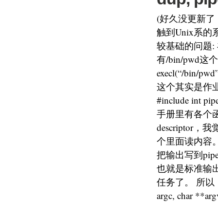
(好久没更新了
触到Unix系
较基础的问题:
有/bin/pwd
execl(“/b
这个其实是作业题的范
#include int pipe
手册里有各个函
descrip
个里面读内容。
把输出写到pi
也就是标准输出
任务了。 所以，最终的代
argc, char **argv