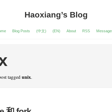
Haoxiang’s Blog
ome
Blog Posts
(中文)
(EN)
About
RSS
Message
x
unix
post tagged
.
e 和 fork