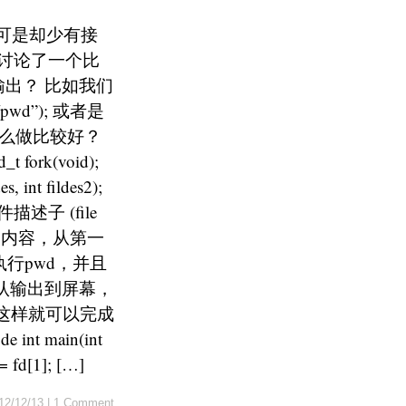
，可是却少有接
里讨论了一个比
出？ 比如我们
wd”); 或者是
应该怎么做比较好？
rk(void);
es, int fildes2);
子 (file
里写内容，从第一
行pwd，并且
默认输出到屏幕，
，这样就可以完成
nt main(int
 = fd[1]; […]
12/12/13
|
1 Comment