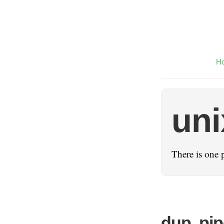
H
uni
There is one 
dup, pip