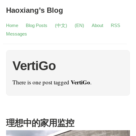
Haoxiang’s Blog
Home
Blog Posts
(中文)
(EN)
About
RSS
Messages
VertiGo
VertiGo
There is one post tagged
.
理想中的家用监控