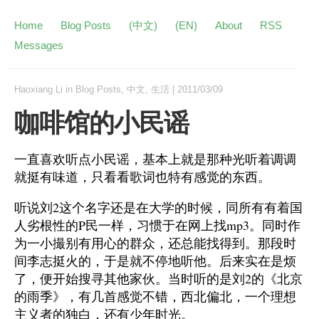
Home
Blog Posts
(中文)
(EN)
About
RSS
Messages
Haoxiang Li
in
Blog Posts
,
中文
,
生活
|
2011/03/09
咖啡馆的小民谣
一直喜欢听点小民谣，基本上就是那种光听着调调
就挺有味道，只看看歌词也特有感觉的东西。
听说刘2这个名字还是在大学的时候，同所有有着国
人劣根性的P民一样，习惯于在网上找mp3。同时作
为一小撮别有用心的群众，还总能找得到。那段时
间李志挺火的，于是就不停地听他。后来实在是烦
了，便开始搜寻其他家伙。当时听的是刘2的《北京
的雨季》，有几首感觉不错，西北偏北，一个理想
主义者的独白，还有少年时光。